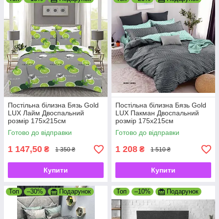
Постільна білизна Бязь Gold
Постільна білизна Бязь Gold
LUX Лайм Двоспальний
LUX Пакман Двоспальний
розмір 175х215см
розмір 175х215см
Готово до відправки
Готово до відправки
1 147,50
1 208
₴
₴
1 350 ₴
1 510 ₴
Купити
Купити
Топ
–30%
Подарунок
Топ
–10%
Подарунок