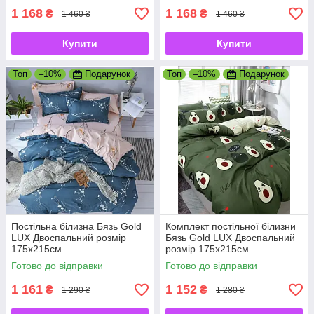
1 168
1 168
₴
₴
1 460 ₴
1 460 ₴
Купити
Купити
Топ
–10%
Подарунок
Топ
–10%
Подарунок
Постільна білизна Бязь Gold
Комплект постільної білизни
LUX Двоспальний розмір
Бязь Gold LUX Двоспальний
175х215см
розмір 175х215см
Готово до відправки
Готово до відправки
1 161
1 152
₴
₴
1 290 ₴
1 280 ₴