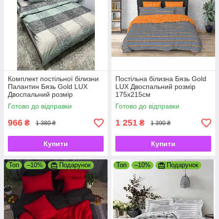
Комплект постільної білизни
Постільна білизна Бязь Gold
Палантин Бязь Gold LUX
LUX Двоспальний розмір
Двоспальний розмір
175х215см
175х215см
Готово до відправки
Готово до відправки
966
1 251
₴
₴
1 380 ₴
1 390 ₴
Купити
Купити
Топ
–10%
Подарунок
Топ
–10%
Подарунок