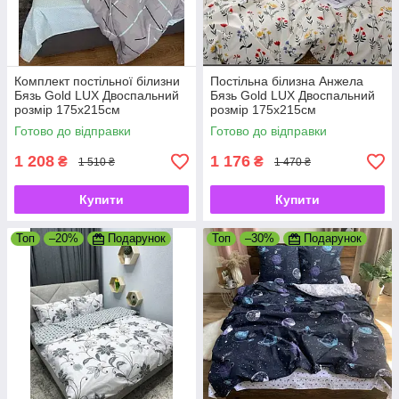
Комплект постільної білизни
Постільна білизна Анжела
Бязь Gold LUX Двоспальний
Бязь Gold LUX Двоспальний
розмір 175х215см
розмір 175х215см
Готово до відправки
Готово до відправки
1 208
1 176
₴
₴
1 510 ₴
1 470 ₴
Купити
Купити
Топ
–20%
Подарунок
Топ
–30%
Подарунок