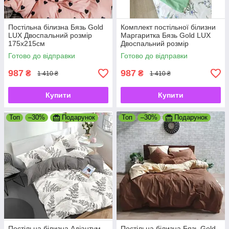
Постільна білизна Бязь Gold
Комплект постільної білизни
LUX Двоспальний розмір
Маргаритка Бязь Gold LUX
175х215см
Двоспальний розмір
175х215см
Готово до відправки
Готово до відправки
987
987
₴
₴
1 410 ₴
1 410 ₴
Купити
Купити
Топ
–30%
Подарунок
Топ
–30%
Подарунок
Постільна білизна Адіантум
Постільна білизна Бязь Gold