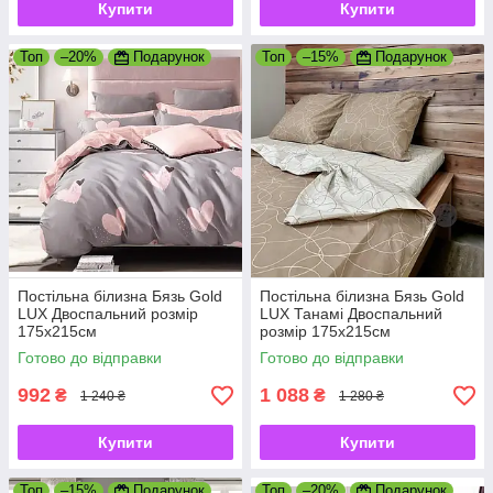
Купити
Купити
Топ
–20%
Подарунок
Топ
–15%
Подарунок
Постільна білизна Бязь Gold
Постільна білизна Бязь Gold
LUX Двоспальний розмір
LUX Танамі Двоспальний
175х215см
розмір 175х215см
Готово до відправки
Готово до відправки
992
1 088
₴
₴
1 240 ₴
1 280 ₴
Купити
Купити
Топ
–15%
Подарунок
Топ
–20%
Подарунок