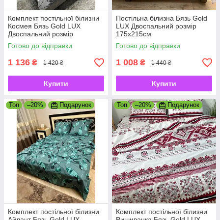
Комплект постільної білизни
Постільна білизна Бязь Gold
Космея Бязь Gold LUX
LUX Двоспальний розмір
Двоспальний розмір
175х215см
175х215см
Готово до відправки
Готово до відправки
1 136
1 008
₴
₴
1 420 ₴
1 440 ₴
Купити
Купити
Топ
–20%
Подарунок
Топ
–20%
Подарунок
Комплект постільної білизни
Комплект постільної білизни
Айлант Бязь Gold LUX
Вишиванка Бязь Gold LUX