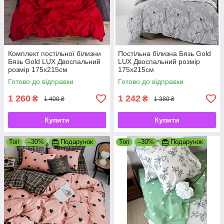
Комплект постільної білизни
Постільна білизна Бязь Gold
Бязь Gold LUX Двоспальний
LUX Двоспальний розмір
розмір 175х215см
175х215см
Готово до відправки
Готово до відправки
1 260
1 242
₴
₴
1 400 ₴
1 380 ₴
Купити
Купити
Топ
–30%
Подарунок
Топ
–30%
Подарунок