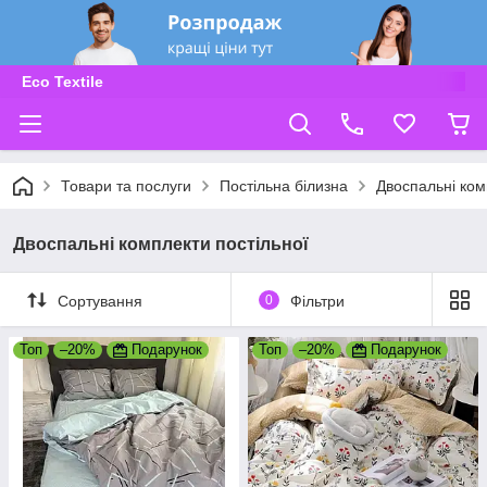
Eco Textile
Товари та послуги
Постільна білизна
Двоспальні ком
Двоспальні комплекти постільної
Сортування
0
Фільтри
Топ
–20%
Подарунок
Топ
–20%
Подарунок