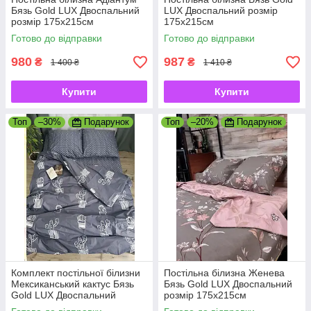
Бязь Gold LUX Двоспальний
LUX Двоспальний розмір
розмір 175х215см
175х215см
Готово до відправки
Готово до відправки
980
987
₴
₴
1 400 ₴
1 410 ₴
Купити
Купити
Топ
–30%
Подарунок
Топ
–20%
Подарунок
Комплект постільної білизни
Постільна білизна Женева
Мексиканський кактус Бязь
Бязь Gold LUX Двоспальний
Gold LUX Двоспальний
розмір 175х215см
розмір 175х215см