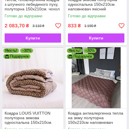
з штучного лебединого пуху,
односпальна 150х210см.
полуторна 150х210см. чохол
наповнювач якісний
100% бавовна ТМ АРДА
холофайбер, виробник
Готово до відправки
Готово до відправки
УКРАЇНА
2 083,70
833
₴
₴
3 110 ₴
1 190 ₴
Купити
Купити
Якість!
–30%
Якість!
–30%
Подарунок
Подарунок
Ковдра LOUIS VUITTON
Ковдра антиалергенна тепла
полуторна зимова
на зиму полуторна
односпальна 150х210см.
150х210см наповнювач
наповнювач якісний
холлофайбер, колір