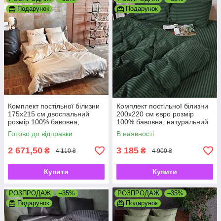
Подарунок
Подарунок
Комплект постільної білизни
Комплект постільної білизни
175х215 см двоспальний
200х220 см євро розмір
розмір 100% бавовна,
100% бавовна, натуральний
натуральний преміум страйп-
преміум страйп-сатин
Готово до відправки
В наявності
сатин
2 671,50
3 185
₴
₴
4 110 ₴
4 900 ₴
Купити
Купити
РОЗПРОДАЖ
–35%
РОЗПРОДАЖ
–35%
Подарунок
Подарунок