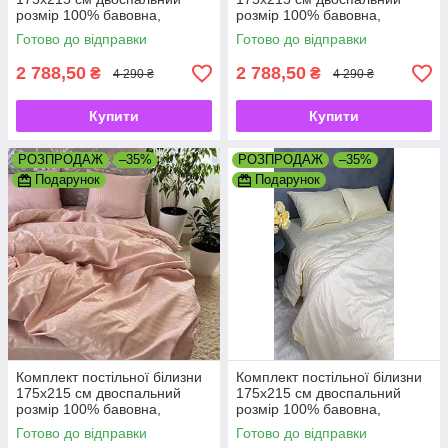
розмір 100% бавовна,
розмір 100% бавовна,
натуральний преміум страйп-
натуральний преміум страйп-
Готово до відправки
Готово до відправки
сатин
сатин
2 788,50
2 788,50
₴
₴
4 290 ₴
4 290 ₴
Купити
Купити
РОЗПРОДАЖ
–35%
РОЗПРОДАЖ
–35%
Подарунок
Подарунок
Комплект постільної білизни
Комплект постільної білизни
175х215 см двоспальний
175х215 см двоспальний
розмір 100% бавовна,
розмір 100% бавовна,
натуральний преміум страйп-
натуральний преміум страйп-
Готово до відправки
Готово до відправки
сатин
сатин