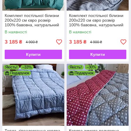
Комплект постільної білизни
Комплект постільної білизни
200х220 см євро розмір
200х220 см євро розмір
100% бавовна, натуральний
100% бавовна, натуральний
преміум страйп-сатин
преміум страйп-сатин
В наявності
В наявності
3 185
3 185
₴
₴
4 900 ₴
4 900 ₴
Купити
Купити
Якість!
–33%
Якість!
–30%
Подарунок
Подарунок
Тепла, гіпоалергенна ковдра
Ковдра зимова полуторна