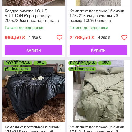
Ковдра зимова LOUIS
Комплект постільної білизни
VUITTON Євро розміру
175х215 см двоспальний
200х220см гіпоалергенна, з
розмір 100% бавовна,
якісним наповнювачем
натуральний преміум страйп-
Готово до відправки
Готово до відправки
сатин
994,50
2 788,50
₴
₴
1 530 ₴
4 290 ₴
Купити
Купити
РОЗПРОДАЖ
–35%
РОЗПРОДАЖ
–35%
Подарунок
Подарунок
Комплект постільної білизни
Комплект постільної білизни
175х215 см двоспальний
175х215 см двоспальний