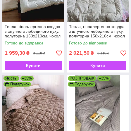
Тепла, гіпоалергенна ковдра
Тепла, гіпоалергенна ковдра
з штучного лебединого пуху,
з штучного лебединого пуху,
полуторна 150х210см. чохол
полуторна 150х210см. чохол
100% бавовна ТМ АРДА
100% бавовна ТМ АРДА
Готово до відправки
Готово до відправки
1 959,30
2 021,50
₴
₴
3 110 ₴
3 110 ₴
Купити
Купити
Якість!
–35%
РОЗПРОДАЖ
–35%
Подарунок
Подарунок