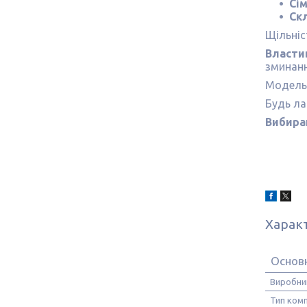
Сі
Ск
Щільніс
Властив
зминанн
Модельн
Будь ла
Вибира
Харак
Основ
Виробни
Тип ком