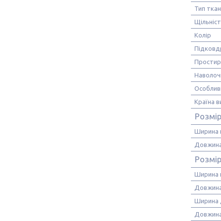
Тип тка
Щільніс
Колір
Підковд
Прости
Наволоч
Особлив
Країна 
Розмі
Ширина 
Довжина
Розмі
Ширина 
Довжина
Ширина 
Довжина