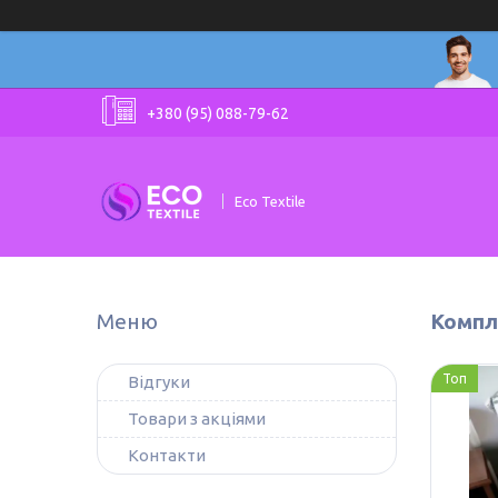
+380 (95) 088-79-62
Eco Textile
Компл
Топ
Відгуки
Товари з акціями
Контакти