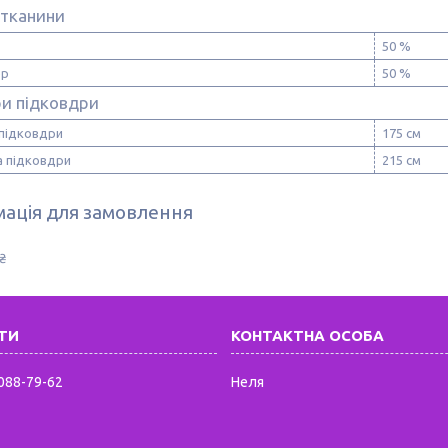
 тканини
50 %
ер
50 %
ри підковдри
підковдри
175 см
 підковдри
215 см
ація для замовлення
₴
 088-79-62
Неля