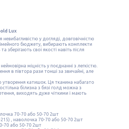
old Lux
 невибагливістю у догляді, довговічністю
 сімейного бюджету, вибирають комплекти
та зберігають свої якості навіть після
 неймовірна міцність у поєднанні з легкістю.
ення в півтора рази тонші за звичайні, але
о утворення катишок. Ця тканина набагато
остільна білизна з бязі голд можна з
етення, виходять дуже чіткими і мають
лочка 70-70 або 50-70 2шт
215) , наволочка 70-70 або 50-70 2шт
0-70 або 50-70 2шт