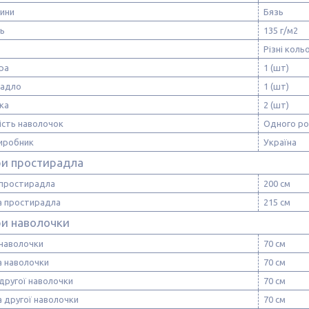
нини
Бязь
ть
135 г/м2
Різні коль
ра
1 (шт)
радло
1 (шт)
ка
2 (шт)
ість наволочок
Одного ро
виробник
Україна
ри простирадла
простирадла
200 см
 простирадла
215 см
ри наволочки
наволочки
70 см
 наволочки
70 см
другої наволочки
70 см
 другої наволочки
70 см