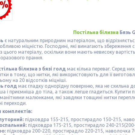
Постільна білизна
Бязь G
зь
є натуральним природним матеріалом, що відрізняється
собливою міцністю. Господині, які вимагають збереження
з цього матеріалу, оскільки вони мають невисоку вартість 
торазового прання.
тільна білизна з бязі голд
має кілька переваг. Серед них
итки в тому, що нитки, які використовують для її виготовл
ьому на 20 відсотків міцніші.
зь голд
має гладку однорідну поверхню, яка не схильна д
ша і приємніша до тіла, а також легше гладиться. Купити п
оманітними малюнками, які завдяки товщині нитки перепл
і переходи.
и комплектів:
луторний:
підковдра 155-215, простирадло 150-215, наво
оспальний:
підковдра 175-215, простирадло 240-215(200-
ро:
підковдра 200-220, простирадло 220-215, наволочка 7