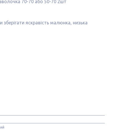
наволочка 70-70 або 50-70 2шт
ки зберігати яскравість малюнка, низька
ний