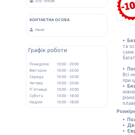
Eco Textile
Неля
Бя
та о
Графік роботи
саме 
бага
Понеділок
10:00
20:00
Пос
Вівторок
10:00
20:00
Всі н
Середа
10:00
20:00
при ц
Четвер
10:00
20:00
Бя
Пʼятниця
10:00
20:00
ніжні
Субота
10:00
18:00
різн
Неділя
10:00
18:00
плавн
Розмір
По
Дв
Єв