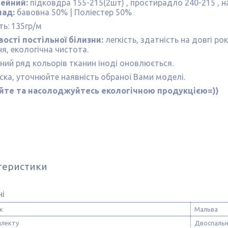
мейний:
підковдра 155-215(2шт) , простирадло 240-215 , 
лад:
бавовна 50% | Поліестер 50%
ть: 135гр/м
ості постільної білизни:
легкість, здатність на довгі ро
я, екологічна чистота.
ий ряд кольорів тканин іноді оновлюється.
ска, уточнюйте наявність обраної Вами моделі.
йте та насолоджуйтесь екологічною продукцією=))
теристики
ні
к
Мальва
плекту
Двоспаль