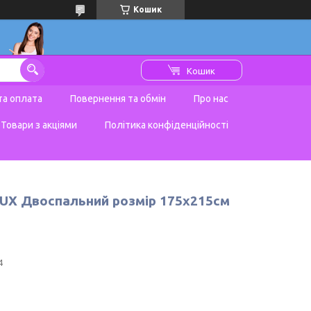
Кошик
Кошик
та оплата
Повернення та обмін
Про нас
Товари з акціями
Політика конфіденційності
LUX Двоспальний розмір 175х215см
4