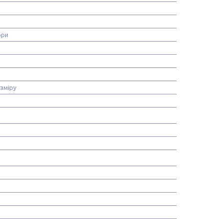
ори
зміру