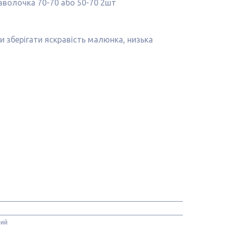
наволочка 70-70 або 50-70 2шт
ки зберігати яскравість малюнка, низька
ний