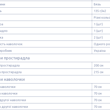
нини
Бязь
ть
135 г/м2
Різні коль
ра
1 (шт)
радло
1 (шт)
ка
2 (шт)
ість наволочок
Одного ро
виробник
Україна
ри простирадла
простирадла
200 см
 простирадла
215 см
ри наволочки
наволочки
70 см
 наволочки
70 см
другої наволочки
70 см
 другої наволочки
70 см