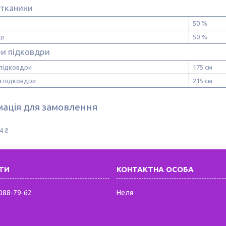
 тканини
50 %
ер
50 %
ри підковдри
підковдри
175 см
 підковдри
215 см
ація для замовлення
4 ₴
 088-79-62
Неля