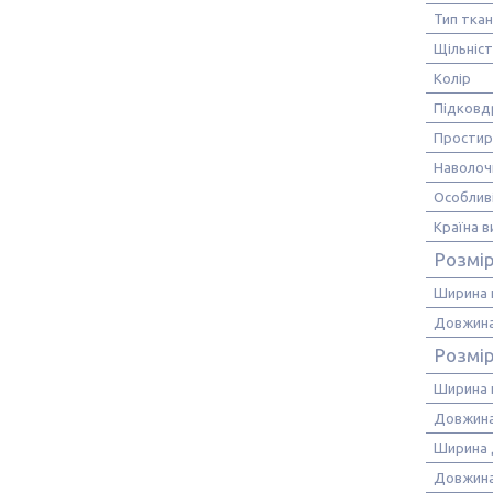
Тип тка
Щільніс
Колір
Підковд
Прости
Наволоч
Особлив
Країна 
Розмі
Ширина 
Довжина
Розмі
Ширина 
Довжина
Ширина 
Довжина