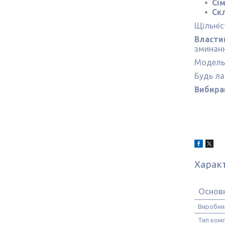
Сі
Ск
Щільніс
Властив
зминанн
Модельн
Будь ла
Вибира
Харак
Основ
Виробни
Тип ком