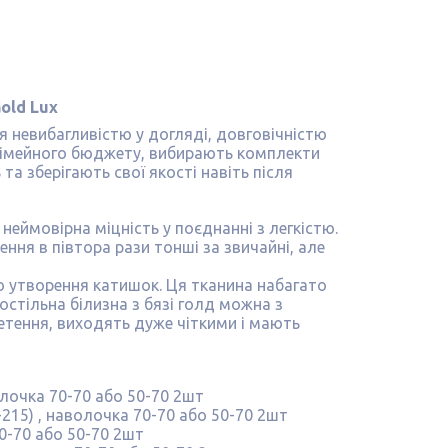
old Lux
 невибагливістю у догляді, довговічністю
 сімейного бюджету, вибирають комплекти
та зберігають свої якості навіть після
 неймовірна міцність у поєднанні з легкістю.
ення в півтора рази тонші за звичайні, але
о утворення катишок. Ця тканина набагато
остільна білизна з бязі голд можна з
етення, виходять дуже чіткими і мають
лочка 70-70 або 50-70 2шт
215) , наволочка 70-70 або 50-70 2шт
0-70 або 50-70 2шт