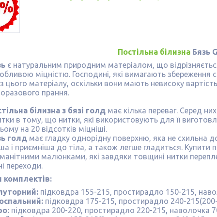
Постільна білизна
Бязь G
зь
є натуральним природним матеріалом, що відрізняється
собливою міцністю. Господині, які вимагають збереження
з цього матеріалу, оскільки вони мають невисоку вартість 
торазового прання.
тільна білизна з бязі голд
має кілька переваг. Серед них
итки в тому, що нитки, які використовують для її виготовл
ьому на 20 відсотків міцніші.
зь голд
має гладку однорідну поверхню, яка не схильна д
ша і приємніша до тіла, а також легше гладиться. Купити п
оманітними малюнками, які завдяки товщині нитки перепл
і переходи.
и комплектів:
луторний:
підковдра 155-215, простирадло 150-215, наво
оспальний:
підковдра 175-215, простирадло 240-215(200-
ро:
підковдра 200-220, простирадло 220-215, наволочка 7