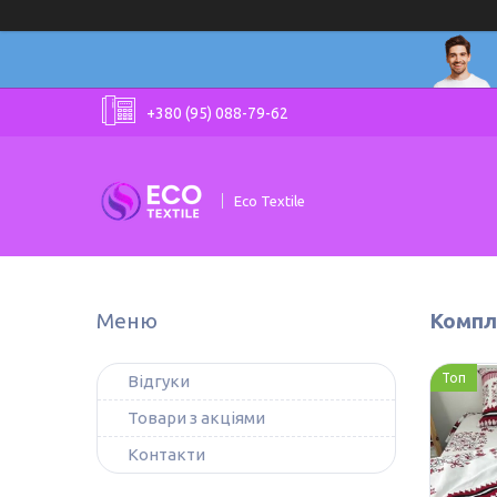
+380 (95) 088-79-62
Eco Textile
Компл
Топ
Відгуки
Товари з акціями
Контакти