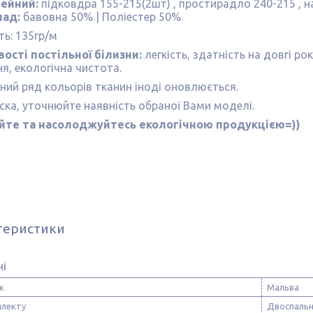
мейний:
підковдра 155-215(2шт) , простирадло 240-215 , 
лад:
бавовна 50% | Поліестер 50%
ть: 135гр/м
ості постільної білизни:
легкість, здатність на довгі ро
я, екологічна чистота.
ий ряд кольорів тканин іноді оновлюється.
ска, уточнюйте наявність обраної Вами моделі.
йте та насолоджуйтесь екологічною продукцією=))
теристики
ні
к
Мальва
плекту
Двоспаль