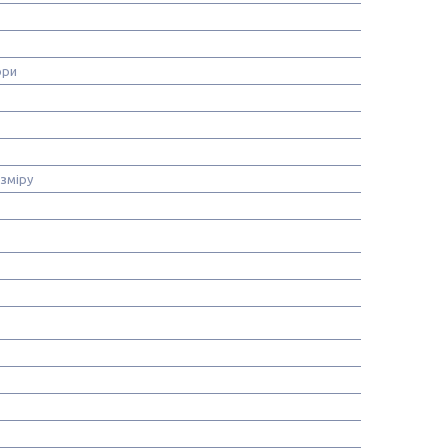
ори
зміру