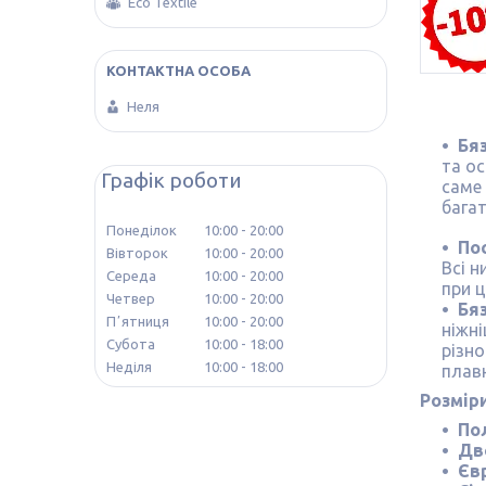
Eco Textile
Неля
Бя
та о
Графік роботи
саме 
бага
Понеділок
10:00
20:00
Пос
Вівторок
10:00
20:00
Всі н
Середа
10:00
20:00
при ц
Четвер
10:00
20:00
Бя
Пʼятниця
10:00
20:00
ніжні
Субота
10:00
18:00
різн
Неділя
10:00
18:00
плавн
Розмір
По
Дв
Єв