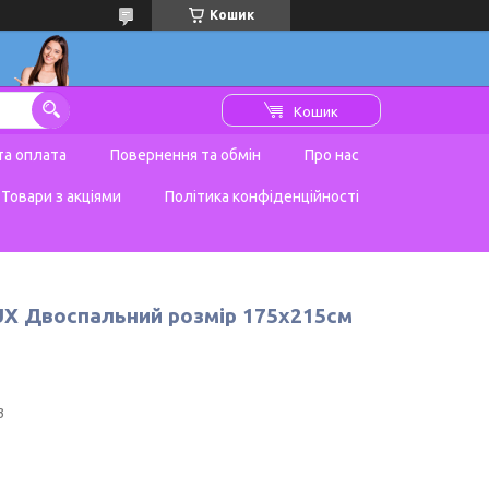
Кошик
Кошик
та оплата
Повернення та обмін
Про нас
Товари з акціями
Політика конфіденційності
LUX Двоспальний розмір 175х215см
3