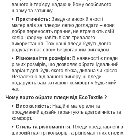
вашого інтер'єру, надаючи йому особливого
шарму та затишку.
Практичність:
Завдяки високій якості
матеріалів за пледом легко доглядати – вони
добре переносять прання, не втрачають свій
колір і форму навіть після тривалого
використання. Тож наші пледи будуть довго
радувати вас своїм бездоганним виглядом.
Різноманіття розмірів:
В наявності є пледи
різних розмірів, що дозволяє обрати ідеальний
варіант для будь-якого ліжка, дивана чи крісла.
Незалежно від вашого вибору, ці пледи
подарують вам затишок і комфорт у будь-який
час.
Чому варто обрати пледи від EcoTextile ?
Висока якість:
Надійні матеріали та
продуманий дизайн гарантують довговічність та
комфорт.
Стиль та різноманіття:
Пледи представлені в
широкій палітрі кольорів та різноманітних стилях,