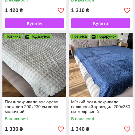
В наявності
В наявності
1 420
1 310
₴
₴
Купити
Купити
Новинка
Подарунок
Новинка
Подарунок
Плед-покривало велюрове
М`який плед-покривало
крокодил 200х230 см колір
велюровий крокодил 200х230
молочний
см колір синій
В наявності
В наявності
1 330
1 340
₴
₴