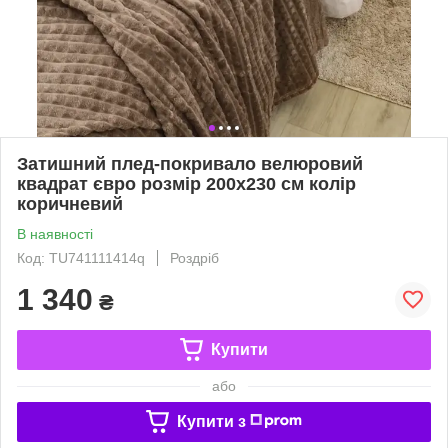
Затишний плед-покривало велюровий
квадрат євро розмір 200х230 см колір
коричневий
В наявності
Код: TU741111414q
Роздріб
1 340
₴
Купити
або
Купити з