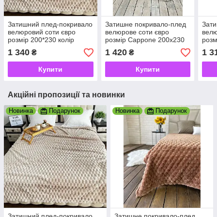
Затишний плед-покривало
Затишне покривало-плед
Зати
велюровий соти євро
велюрове соти євро
велю
розмір 200*230 колір
розмір Cappone 200x230
розм
бежевий
колір молочний
перс
1 340
1 420
1 3
₴
₴
Купити
Купити
Акційні пропозиції та новинки
Новинка
Подарунок
Новинка
Подарунок
Затишний плед-покривало
Затишне покривало-плед