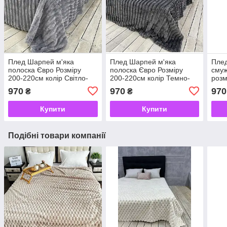
Плед Шарпей м'яка
Плед Шарпей м'яка
Плед
полоска Євро Розміру
полоска Євро Розміру
смуж
200-220см колір Світло-
200-220см колір Темно-
розм
сірий
сірий
Мол
970
970
970
₴
₴
Купити
Купити
Подібні товари компанії