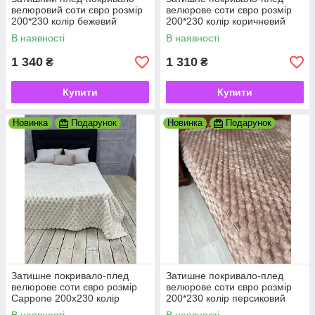
велюровий соти євро розмір
велюрове соти євро розмір
200*230 колір бежевий
200*230 колір коричневий
В наявності
В наявності
1 340
1 310
₴
₴
Купити
Купити
Новинка
Подарунок
Новинка
Подарунок
Затишне покривало-плед
Затишне покривало-плед
велюрове соти євро розмір
велюрове соти євро розмір
Cappone 200x230 колір
200*230 колір персиковий
молочний