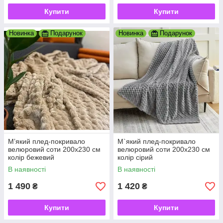
Купити
Купити
Новинка
Подарунок
Новинка
Подарунок
Мʼякий плед-покривало
М`який плед-покривало
велюровий соти 200х230 см
велюровий соти 200х230 см
колір бежевий
колір сірий
В наявності
В наявності
1 490
1 420
₴
₴
Купити
Купити