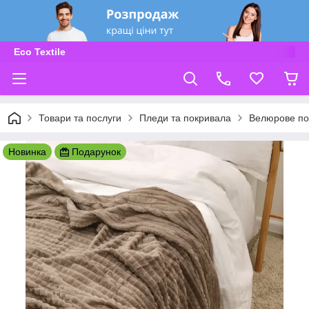
Eco Textile
Товари та послуги
Пледи та покривала
Велюрове пок
Новинка
Подарунок