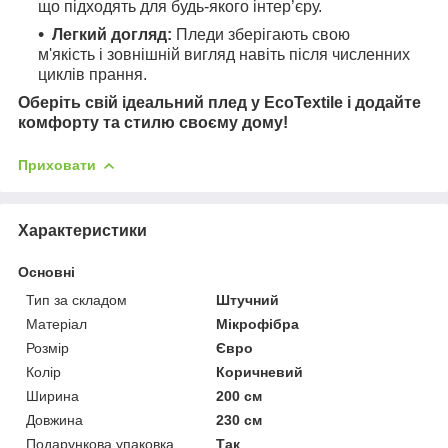
що підходять для будь-якого інтер’єру.
Легкий догляд:
Пледи зберігають свою
м'якість і зовнішній вигляд навіть після численних
циклів прання.
Оберіть свій ідеальний плед у EcoTextile і додайте
комфорту та стилю своєму дому!
Приховати
Характеристики
Основні
Тип за складом
Штучний
Матеріал
Мікрофібра
Розмір
Євро
Колір
Коричневий
Ширина
200 см
Довжина
230 см
Подарункова упаковка
Так