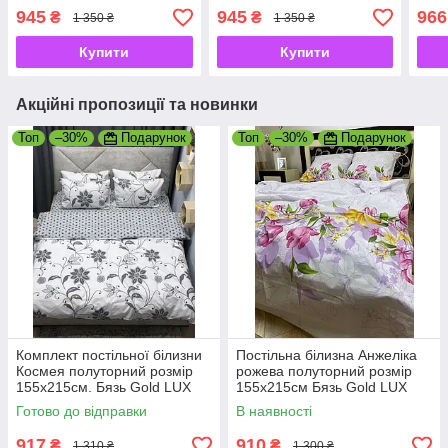
155х215см. Бязь Gold LUX
Gold
945
945
966
₴
₴
1 350 ₴
1 350 ₴
Купити
Купити
Акційні пропозиції та новинки
Топ
–30%
Подарунок
Топ
–30%
Подарунок
Комплект постільної білизни
Постільна білизна Анжеліка
Космея полуторний розмір
рожева полуторний розмір
155х215см. Бязь Gold LUX
155х215см Бязь Gold LUX
Готово до відправки
В наявності
917
910
₴
₴
1 310 ₴
1 300 ₴