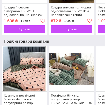
Ковдра 4 сезони
Ковдра зимова полуторна
Пост
півторачка 150х210
односпальна 150х210см.
Gold
односпальна, на кнопках,
наповнювач якісний
розм
з наповнювачем якісного
холофайбер, виробник
1 638
872
1 0
₴
₴
1 950 ₴
1 090 ₴
холлофайбера
УКРАЇНА
Купити
Купити
Подібні товари компанії
Комплект постільної
Постільна білизна
Комп
білизни Аморе міо
полуторний розмір
біли
полуторний розмір
155х215см. Бязь Gold LUX
розм