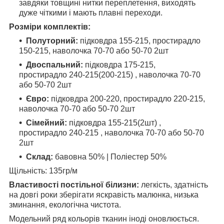
завдяки товщині нитки переплетення, виходять
дуже чіткими і мають плавні переходи.
Розміри комплектів:
Полуторний:
підковдра 155-215, простирадло
150-215, наволочка 70-70 або 50-70 2шт
Двоспальний:
підковдра 175-215,
простирадло 240-215(200-215) , наволочка 70-70
або 50-70 2шт
Євро:
підковдра 200-220, простирадло 220-215,
наволочка 70-70 або 50-70 2шт
Сімейний:
підковдра 155-215(2шт) ,
простирадло 240-215 , наволочка 70-70 або 50-70
2шт
Склад:
бавовна 50% | Поліестер 50%
Щільність: 135гр/м
Властивості постільної білизни:
легкість, здатність
на довгі роки зберігати яскравість малюнка, низька
зминання, екологічна чистота.
Модельний ряд кольорів тканин іноді оновлюється.