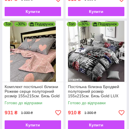
Купити
Купити
Топ
–30%
Подарунок
Топ
–30%
Подарунок
Комплект постільної білизни
Постільна білизна Бродвей
Рожеве серце полуторний
полуторний розмір
розмір 155х215см. Бязь Gold
155х215см. Бязь Gold LUX
LUX
Готово до відправки
Готово до відправки
931
910
₴
₴
1 330 ₴
1 300 ₴
Купити
Купити