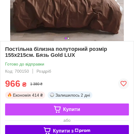
Постільна білизна полуторний розмір
155х215см. Бязь Gold LUX
Готово до відправки
Код: 700150
Роздріб
966
₴
1 380 ₴
Економія
414 ₴
Залишилось
2 дні
Купити
або
Купити з