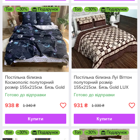
Топ
–30%
Подарунок
Топ
–30%
Подарунок
Постільна білизна
Постільна білизна Луї Віттон
Космополіс полуторний
полуторний розмір
розмір 155х215см. Бязь Gold
155х215см. Бязь Gold LUX
LUX
Готово до відправки
Готово до відправки
938
931
₴
₴
1 340 ₴
1 330 ₴
Купити
Купити
Топ
–30%
Подарунок
Топ
–30%
Подарунок