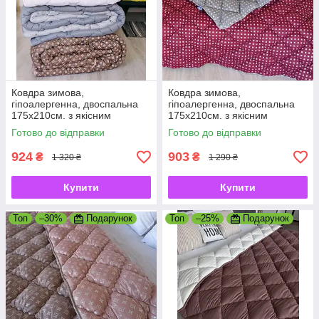
Ковдра зимова,
Ковдра зимова,
гіпоалергенна, двоспальна
гіпоалергенна, двоспальна
175х210см. з якісним
175х210см. з якісним
наповнювачем холофайбер,
наповнювачем холофайбер,
Готово до відправки
Готово до відправки
виробник Україна
виробник Україна
924
903
₴
₴
1 320 ₴
1 290 ₴
Купити
Купити
Топ
–30%
Подарунок
Топ
–25%
Подарунок