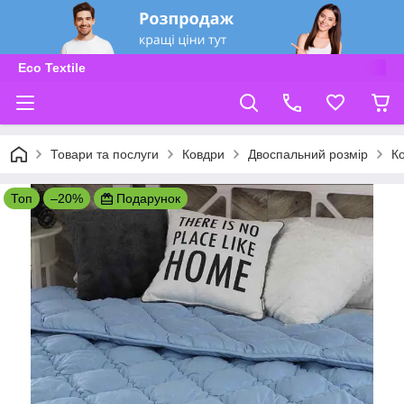
Eco Textile
Товари та послуги
Ковдри
Двоспальний розмір
К
Топ
–20%
Подарунок