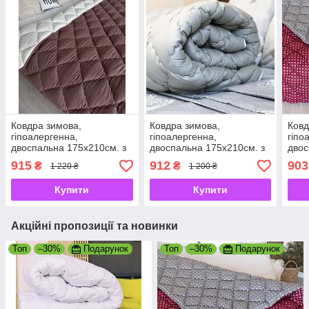
Ковдра зимова,
Ковдра зимова,
Ковд
гіпоалергенна,
гіпоалергенна,
гіпо
двоспальна 175х210см. з
двоспальна 175х210см. з
двос
якісним наповнювачем
якісним наповнювачем
якіс
915
912
903
₴
₴
1 220 ₴
1 200 ₴
холофайбер, виробник
холофайбер, виробник
холо
Україна
Україна
Укра
Купити
Купити
Акційні пропозиції та новинки
Топ
–30%
Подарунок
Топ
–30%
Подарунок