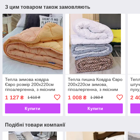
З цим товаром також замовляють
Тепла зимова ковдра
Тепла пишна Ковдра Євро
Тепл
Євро розмір 200х220см
200х220см зимова,
штуч
гіпоалергенна, з якісним
гіпоалергенна, з якісним
пуху
наповнювачем
наповнювачем
175х
1 127
1 008
2 4
₴
₴
1 610 ₴
1 260 ₴
холлофайбер
холлофайбер
бав
Купити
Купити
Подібні товари компанії