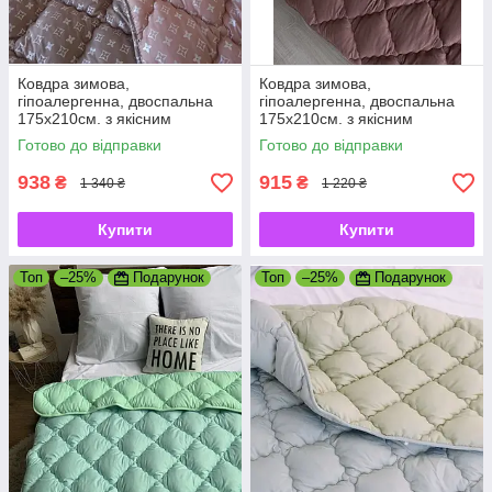
Ковдра зимова,
Ковдра зимова,
гіпоалергенна, двоспальна
гіпоалергенна, двоспальна
175х210см. з якісним
175х210см. з якісним
наповнювачем холофайбер,
наповнювачем холофайбер,
Готово до відправки
Готово до відправки
виробник Україна
виробник Україна
938
915
₴
₴
1 340 ₴
1 220 ₴
Купити
Купити
Топ
–25%
Подарунок
Топ
–25%
Подарунок