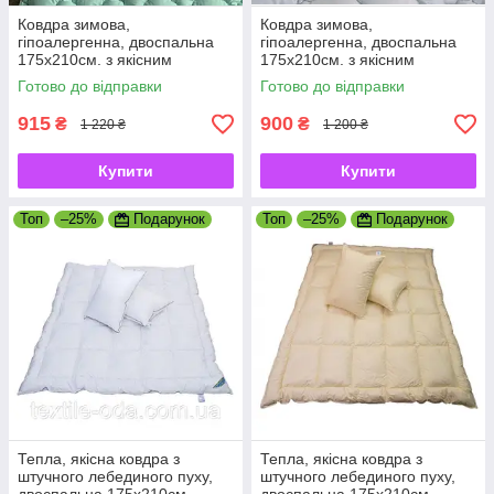
Ковдра зимова,
Ковдра зимова,
гіпоалергенна, двоспальна
гіпоалергенна, двоспальна
175х210см. з якісним
175х210см. з якісним
наповнювачем холофайбер,
наповнювачем холофайбер,
Готово до відправки
Готово до відправки
виробник Україна
виробник Україна
915
900
₴
₴
1 220 ₴
1 200 ₴
Купити
Купити
Топ
–25%
Подарунок
Топ
–25%
Подарунок
Тепла, якісна ковдра з
Тепла, якісна ковдра з
штучного лебединого пуху,
штучного лебединого пуху,