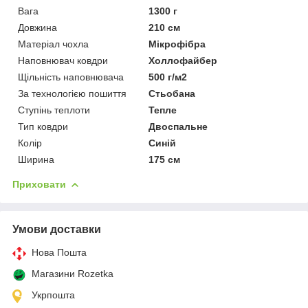
Вага
1300 г
Довжина
210 см
Матеріал чохла
Мікрофібра
Наповнювач ковдри
Холлофайбер
Щільність наповнювача
500 г/м2
За технологією пошиття
Стьобана
Ступінь теплоти
Тепле
Тип ковдри
Двоспальне
Колір
Синій
Ширина
175 см
Приховати
Умови доставки
Нова Пошта
Магазини Rozetka
Укрпошта