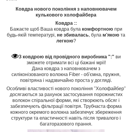
Ковдра нового покоління з наповнювачем
кулькового холофайбера
Ковдра ::
Бажаєте щоб Ваша ковдра була
комфортною
при
будь-якій температурі,
не збивалась
, була
м’якою
та
легкою
?
З ковдрою від провідного виробника ":"
ви
зможете отримати всі ці бажані мрії!
Дана ковдра з наповнювачем з
силіконізованого волокна Fiber - об'ємна, пружня,
повітряна і надзвичайно проста у догляді.
Особливі властивості нового покоління "Холофайбер"
досягаються за рахунок застосування порожнистих
волокон спіральної форми, які створюють обсяг і
забезпечують фільтрації повітря. Трубчаста форма
кожного окремого волокна забезпечує збереження
структури та еластичності навіть після тривалого і
багаторазового прання.