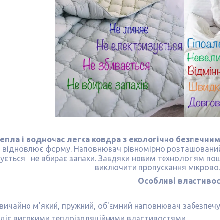
епла і водночас легка ковдра з екологічно безпечн
відновлює форму. Наповнювач рівномірно розташований п
чується і не вбирає запахи. Завдяки новим технологіям 
виключити пропускання мікровол
Особливі властивос
вичайно м'який, пружний, об'ємний наповнювач забезпечу
діє високими теплоізоляційними властивостями.