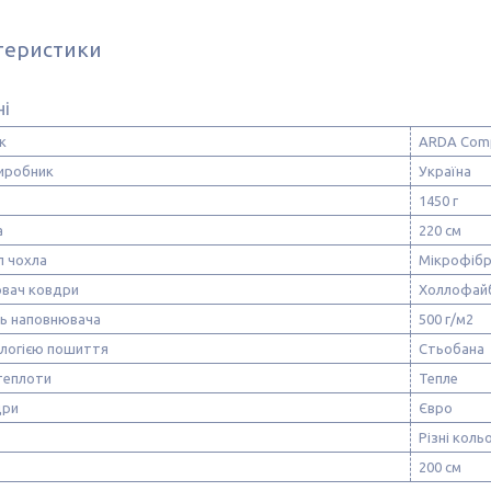
теристики
ні
к
ARDA Com
виробник
Україна
1450 г
а
220 см
л чохла
Мікрофіб
вач ковдри
Холлофай
ть наповнювача
500 г/м2
ологією пошиття
Стьобана
теплоти
Тепле
дри
Євро
Різні коль
200 см