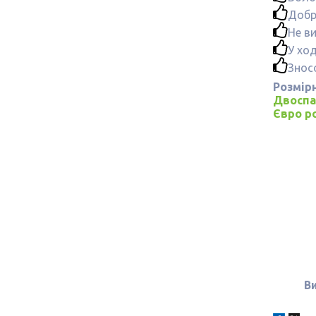
Добр
Не ви
У ход
Знос
Розмірн
Двоспа
Євро р
В