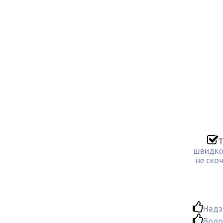
Т
швидко 
не ско
Надз
Воло