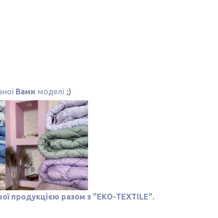
аної
Вами
моделі
;)
ої продукцією разом з
"EKO-TEXTILE".