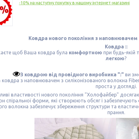
-10% на наступну покупку в нашому інтернет-магазині
Ковдра нового покоління з наповнювачем
Ковдра ::
аєте щоб Ваша ковдра була
комфортною
при будь-якій 
легкою
?
З ковдрою від провідного виробника ":"
ви змо
 ковдра з наповнювачем з силіконізованого волокна Fiber 
проста у догляді.
ливі властивості нового покоління "Холофайбер" досяга
н спіральної форми, які створюють обсяг і забезпечують 
го волокна забезпечує збереження структури та еластично
прання.