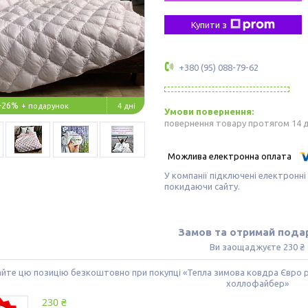
Купити з
+380 (95) 088-79-62
–26%
4 дні
повернення товару протягом 14 
У компанії підключені електронні
покидаючи сайту.
Замов та отримай пода
Ви заощаджуєте 230 ₴
те цю позицію безкоштовно при покупці «Тепла зимова ковдра Євро ро
холлофайбер»
230 ₴