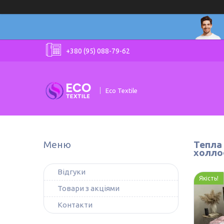
+380 (95) 088-79-62
Eco Textile
Тепла
холло
Відгуки
Якість!
Товари з акціями
Контакти