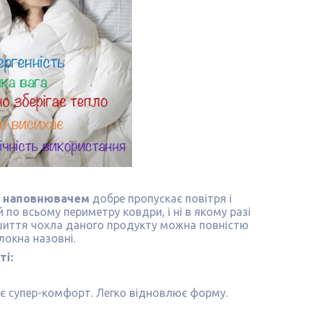
им наповнювачем
добре пропускає повітря і
о всьому периметру ковдри, і ні в якому разі
пошиття чохла даного продукту можна повністю
окна назовні.
ті:
є супер-комфорт. Легко відновлює форму.