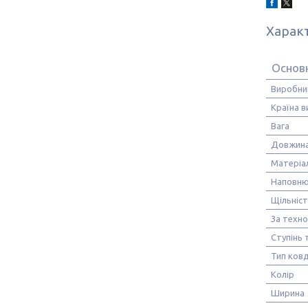
Харак
Основ
Виробни
Країна 
Вага
Довжин
Матеріа
Наповню
Щільніс
За техн
Ступінь 
Тип ков
Колір
Ширина