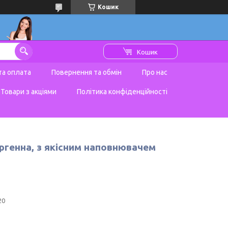
Кошик
Кошик
та оплата
Повернення та обмін
Про нас
Товари з акціями
Політика конфіденційності
ргенна, з якісним наповнювачем
20