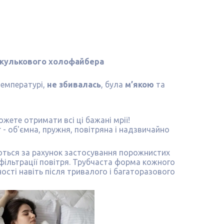
 кулькового холофайбера
температурі,
не збивалась
, була
м’якою
та
жете отримати всі ці бажані мрії!
- об'ємна, пружня, повітряна і надзвичайно
ються за рахунок застосування порожнистих
фільтрації повітря. Трубчаста форма кожного
сті навіть після тривалого і багаторазового