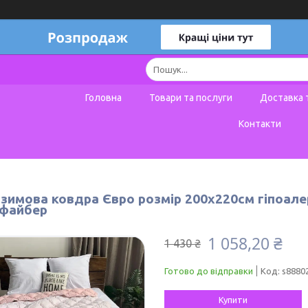
Головна
Товари та послуги
Доставка 
Контакти
 зимова ковдра Євро розмір 200х220см гіпоале
файбер
1 058,20 ₴
1 430 ₴
Готово до відправки
Код:
s8880
Купити