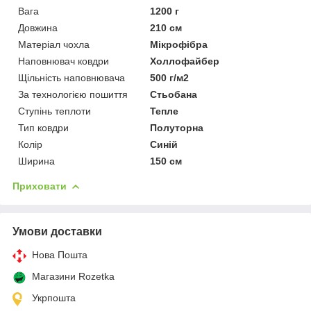
Вага
1200 г
Довжина
210 см
Матеріал чохла
Мікрофібра
Наповнювач ковдри
Холлофайбер
Щільність наповнювача
500 г/м2
За технологією пошиття
Стьобана
Ступінь теплоти
Тепле
Тип ковдри
Полуторна
Колір
Синій
Ширина
150 см
Приховати
Умови доставки
Нова Пошта
Магазини Rozetka
Укрпошта