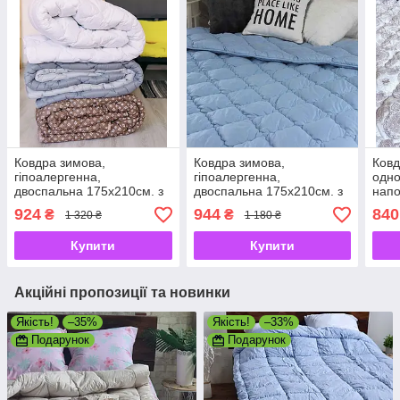
Ковдра зимова,
Ковдра зимова,
Ковд
гіпоалергенна,
гіпоалергенна,
одно
двоспальна 175х210см. з
двоспальна 175х210см. з
напо
якісним наповнювачем
якісним наповнювачем
холо
924
944
840
₴
₴
1 320 ₴
1 180 ₴
холофайбер, виробник
холофайбер, виробник
Україна
Україна
Купити
Купити
Акційні пропозиції та новинки
Якість!
–35%
Якість!
–33%
Подарунок
Подарунок