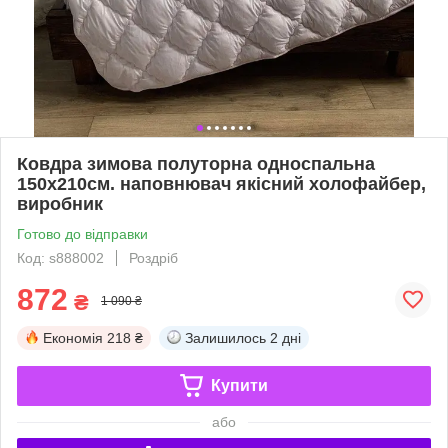
Ковдра зимова полуторна односпальна
150х210см. наповнювач якісний холофайбер,
виробник
Готово до відправки
Код: s888002
Роздріб
872
₴
1 090 ₴
Економія
218 ₴
Залишилось
2 дні
Купити
або