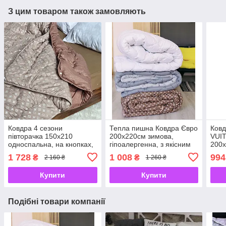
З цим товаром також замовляють
Ковдра 4 сезони
Тепла пишна Ковдра Євро
Ковд
півторачка 150х210
200х220см зимова,
VUIT
односпальна, на кнопках,
гіпоалергенна, з якісним
200х
з наповнювачем якісного
наповнювачем
з як
1 728
1 008
994
₴
₴
2 160 ₴
1 260 ₴
холлофайбера ТМ ARDA
холлофайбер
Купити
Купити
Подібні товари компанії