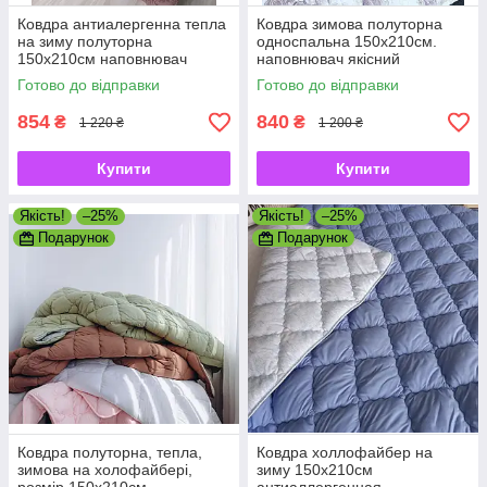
Ковдра антиалергенна тепла
Ковдра зимова полуторна
на зиму полуторна
односпальна 150х210см.
150х210см наповнювач
наповнювач якісний
холлофайбер, колір
холофайбер, виробник
Готово до відправки
Готово до відправки
шоколад-молоко
854
840
₴
₴
1 220 ₴
1 200 ₴
Купити
Купити
Якість!
–25%
Якість!
–25%
Подарунок
Подарунок
Ковдра полуторна, тепла,
Ковдра холлофайбер на
зимова на холофайбері,
зиму 150х210см