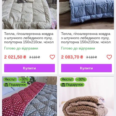
Тепла, гіпоалергенна ковдра
Тепла, гіпоалергенна ковдра
з штучного лебединого пуху,
з штучного лебединого пуху,
полуторна 150х210см. чохол
полуторна 150х210см. чохол
100% бавовна ТМ АРДА
100% бавовна ТМ АРДА
Готово до відправки
Готово до відправки
2 021,50
2 083,70
₴
₴
3 110 ₴
3 110 ₴
Купити
Купити
Якість!
–30%
Якість!
–30%
Подарунок
Подарунок