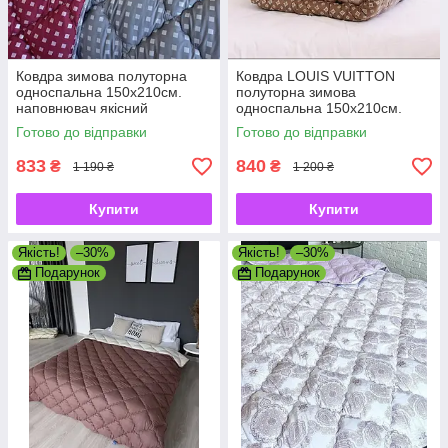
Ковдра зимова полуторна
Ковдра LOUIS VUITTON
односпальна 150х210см.
полуторна зимова
наповнювач якісний
односпальна 150х210см.
холофайбер, виробник
наповнювач якісний
Готово до відправки
Готово до відправки
УКРАЇНА
холофайбер
833
840
₴
₴
1 190 ₴
1 200 ₴
Купити
Купити
Якість!
–30%
Якість!
–30%
Подарунок
Подарунок