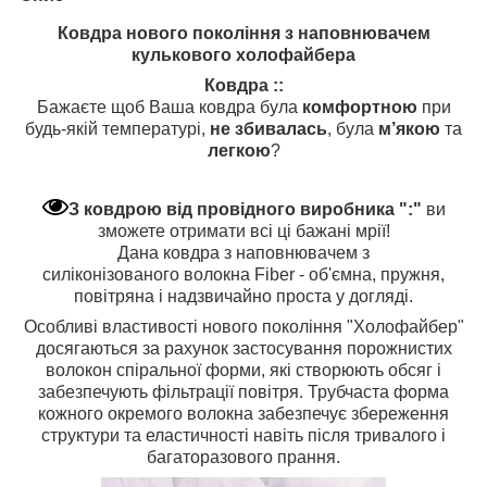
Ковдра нового покоління з наповнювачем
кулькового холофайбера
Ковдра ::
Бажаєте щоб Ваша ковдра була
комфортною
при
будь-якій температурі,
не збивалась
, була
м’якою
та
легкою
?
З ковдрою від провідного виробника ":"
ви
зможете отримати всі ці бажані мрії!
Дана ковдра з наповнювачем з
силіконізованого волокна Fiber - об'ємна, пружня,
повітряна і надзвичайно проста у догляді.
Особливі властивості нового покоління "Холофайбер"
досягаються за рахунок застосування порожнистих
волокон спіральної форми, які створюють обсяг і
забезпечують фільтрації повітря. Трубчаста форма
кожного окремого волокна забезпечує збереження
структури та еластичності навіть після тривалого і
багаторазового прання.