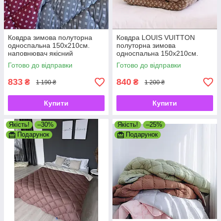
Ковдра зимова полуторна
Ковдра LOUIS VUITTON
односпальна 150х210см.
полуторна зимова
наповнювач якісний
односпальна 150х210см.
холофайбер, виробник
наповнювач якісний
Готово до відправки
Готово до відправки
УКРАЇНА
холофайбер
833
840
₴
₴
1 190 ₴
1 200 ₴
Купити
Купити
Якість!
–30%
Якість!
–25%
Подарунок
Подарунок