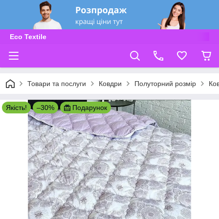
Eco Textile
Товари та послуги
Ковдри
Полуторний розмір
Ко
Якість!
–30%
Подарунок