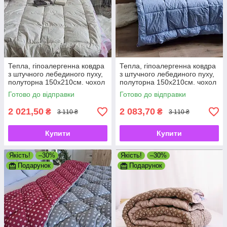
Тепла, гіпоалергенна ковдра
Тепла, гіпоалергенна ковдра
з штучного лебединого пуху,
з штучного лебединого пуху,
полуторна 150х210см. чохол
полуторна 150х210см. чохол
100% бавовна ТМ АРДА
100% бавовна ТМ АРДА
Готово до відправки
Готово до відправки
2 021,50
2 083,70
₴
₴
3 110 ₴
3 110 ₴
Купити
Купити
Якість!
–30%
Якість!
–30%
Подарунок
Подарунок