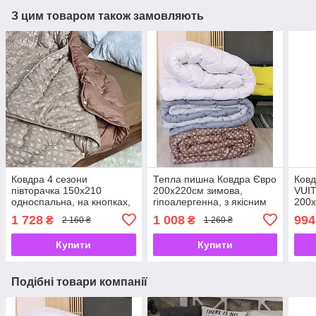
З цим товаром також замовляють
Ковдра 4 сезони
Тепла пишна Ковдра Євро
Ковд
півторачка 150х210
200х220см зимова,
VUIT
односпальна, на кнопках,
гіпоалергенна, з якісним
200х
з наповнювачем якісного
наповнювачем
з як
1 728
1 008
994
₴
₴
2 160 ₴
1 260 ₴
холлофайбера ТМ ARDA
холлофайбер
Купити
Купити
Подібні товари компанії