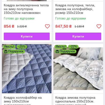
Ковдра антиалергенна тепла
Ковдра полуторна, тепла,
на зиму полуторна
зимова на холофайбері,
150х210см наповнювач
розмір 150х210см
холлофайбер, колір
Готово до відправки
Готово до відправки
шоколад-молоко
854
847,50
₴
₴
1 220 ₴
1 130 ₴
Купити
Купити
Якість!
–25%
Якість!
–22%
Подарунок
Подарунок
Ковдра холлофайбер на
Ковдра зимова полуторна
зиму 150х210см
односпальна 150х210см.