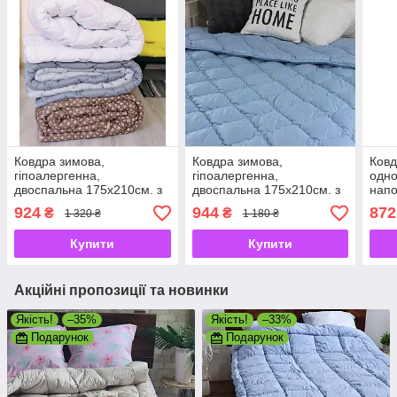
Ковдра зимова,
Ковдра зимова,
Ковд
гіпоалергенна,
гіпоалергенна,
одно
двоспальна 175х210см. з
двоспальна 175х210см. з
напо
якісним наповнювачем
якісним наповнювачем
холо
924
944
872
₴
₴
1 320 ₴
1 180 ₴
холофайбер, виробник
холофайбер, виробник
Україна
Україна
Купити
Купити
Акційні пропозиції та новинки
Якість!
–35%
Якість!
–33%
Подарунок
Подарунок