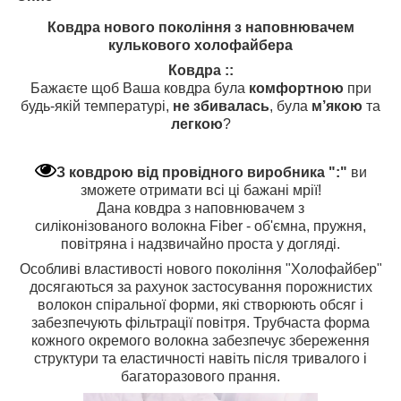
Ковдра нового покоління з наповнювачем
кулькового холофайбера
Ковдра ::
Бажаєте щоб Ваша ковдра була
комфортною
при
будь-якій температурі,
не збивалась
, була
м’якою
та
легкою
?
З ковдрою від провідного виробника ":"
ви
зможете отримати всі ці бажані мрії!
Дана ковдра з наповнювачем з
силіконізованого волокна Fiber - об'ємна, пружня,
повітряна і надзвичайно проста у догляді.
Особливі властивості нового покоління "Холофайбер"
досягаються за рахунок застосування порожнистих
волокон спіральної форми, які створюють обсяг і
забезпечують фільтрації повітря. Трубчаста форма
кожного окремого волокна забезпечує збереження
структури та еластичності навіть після тривалого і
багаторазового прання.