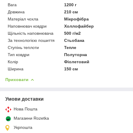
Вага
1200 г
Довжина
210 см
Матеріал чохла
Мікрофібра
Наповнювач ковдри
Холлофайбер
Щільність наповнювача
500 г/м2
За технологією пошиття
Стьобана
Ступінь теплоти
Тепле
Тип ковдри
Полуторна
Колір
Фіолетовий
Ширина
150 см
Приховати
Умови доставки
Нова Пошта
Магазини Rozetka
Укрпошта