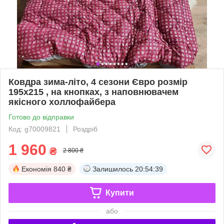
Ковдра зима-літо, 4 сезони Євро розмір
195х215 , на кнопках, з наповнювачем
якісного холлофайбера
Готово до відправки
Код: g70009821
Роздріб
1 960
₴
2 800 ₴
Економія
840 ₴
Залишилось
20:54:38
Купити
або