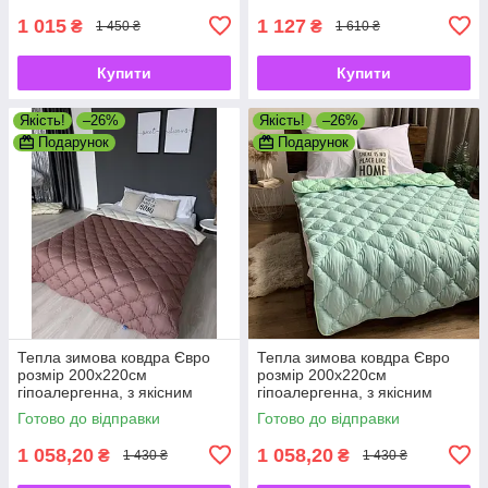
1 015
1 127
₴
₴
1 450 ₴
1 610 ₴
Купити
Купити
Якість!
–26%
Якість!
–26%
Подарунок
Подарунок
Тепла зимова ковдра Євро
Тепла зимова ковдра Євро
розмір 200х220см
розмір 200х220см
гіпоалергенна, з якісним
гіпоалергенна, з якісним
наповнювачем холлофайбер
наповнювачем холлофайбер
Готово до відправки
Готово до відправки
1 058,20
1 058,20
₴
₴
1 430 ₴
1 430 ₴