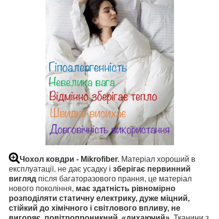
Чохол ковдри - Mikrofiber.
Матеріал хороший в
експлуатації, не дає усадку і
зберігає первинний
вигляд
після багаторазового прання, це матеріал
нового покоління,
має здатність
рівномірно
розподіляти статичну електрику,
дуже міцний,
стійкий до хімічного і світлового впливу, не
вигоряє, повітропроникний, «дихаючий».
Тканини з