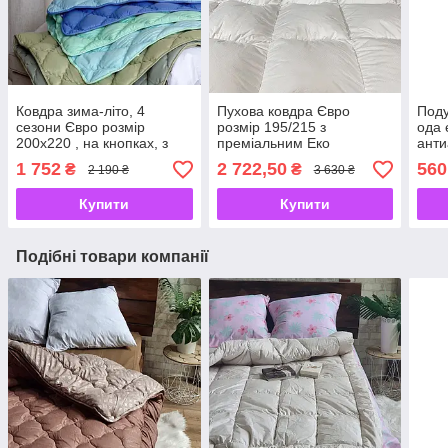
Ковдра зима-літо, 4
Пухова ковдра Євро
Поду
сезони Євро розмір
розмір 195/215 з
ода 
200х220 , на кнопках, з
преміальним Еко
анти
наповнювачем якісного
наповнювачем, чохол
зйо
1 752
2 722,50
560
₴
₴
2 190 ₴
3 630 ₴
холлофайбера
100% бавовна, ТМ АРДА
чох
Купити
Купити
Подібні товари компанії