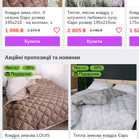
Ковдра зима-літо, 4
Тепле, якісне ковдру з
Ковд
сезони Євро розмір
штучного лебяжого пуху,
сезо
195х215 , на кнопках, з
Євро розмір 195х215см.
175х
наповнювачем якісного
чохол 100% бавовна, ТМ
напо
1 896
2 805
1 6
₴
₴
2 370 ₴
3 740 ₴
холлофайбера
АРДА
хол
Купити
Купити
Акційні пропозиції та новинки
Якість!
–35%
Якість!
–30%
Подарунок
Подарунок
Ковдра зимова LOUIS
Тепла зимова ковдра Євро