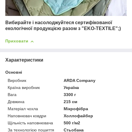
Вибирайте і насолоджуйтеся сертифікованої
екологічної продукцією разом з "EKO-TEXTILE";)
Приховати
Характеристики
Основні
Виробник
ARDA Company
Країна виробник
Україна
Вага
3300 г
Довжина
215 см
Матеріал чохла
Мікрофібра
Наповнювач ковдри
Холлофайбер
Щільність наповнювача
500 г/м2
За технологією пошиття
Стьобана