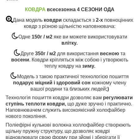
КОВДРА
всесезонна 4 СЕЗОНИ ОДА
Дана модель
ковдри
складається з
2-х
повноцінних
ковдр з різною щільністю наповнювача:
Одне
150г / м2
яке ви можете використовувати
влітку.
Друге
350г / м2
для використання
весною
та
восени
. Ковдри кріпляться між собою і утворюють
теплу ковдру на
зиму.
Модель з такою практичної технологією пошиття
подарує міцний і здоровий сон
кожному члену
вашої родини та близьких людей
;)
Технологія пошиття ковдри дозволяє вам
регулювати
ступінь теплоти ковдри,
що дуже зручно і практично.
Наповнювачем служить високоякісний холофайбер
нового покоління.
Поліефірні кулькові волокна холлофайбер створюють
щільну пружну структуру, що дозволяє ковдрі
відновлювати свою форму при зйомі і зберігати її