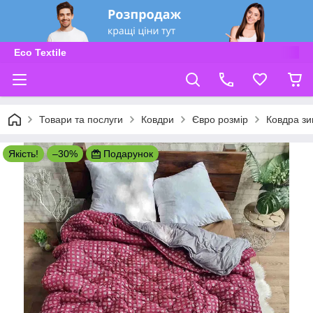
Eco Textile
Товари та послуги
Ковдри
Євро розмір
Ковдра зи
Якість!
–30%
Подарунок