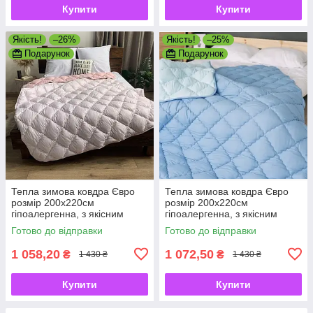
Купити
Купити
Якість!
–26%
Якість!
–25%
Подарунок
Подарунок
Тепла зимова ковдра Євро
Тепла зимова ковдра Євро
розмір 200х220см
розмір 200х220см
гіпоалергенна, з якісним
гіпоалергенна, з якісним
наповнювачем холлофайбер
наповнювачем холлофайбер
Готово до відправки
Готово до відправки
1 058,20
1 072,50
₴
₴
1 430 ₴
1 430 ₴
Купити
Купити