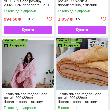
VUITTON Євро розміру
розмір 200х220см
200х220см гіпоалергенна, з
гіпоалергенна, з якісним
якісним наповнювачем
наповнювачем холлофайбер
Готово до відправки
Готово до відправки
994,50
1 057
₴
₴
1 530 ₴
1 510 ₴
Купити
Купити
Якість!
–30%
Якість!
–30%
Подарунок
Подарунок
Тепла зимова ковдра Євро
Тепла зимова ковдра Євро
розмір 200х220см
розмір 200х220см
гіпоалергенна, з якісним
гіпоалергенна, з якісним
наповнювачем холлофайбер
наповнювачем холлофайбер
Готово до відправки
В наявності