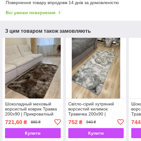
Повернення товару впродовж 14 днів за домовленістю
Всі умови повернення
З цим товаром також замовляють
Шоколадный меховый
Світло-сірий хутряний
Шок
ворсистый коврик Травка
ворсистий килимок
ворс
200х90 | Прикроватный
Травичка 200х90 |
Трав
коврик с длинным ворсом
Приліжковий килимок з
Прил
721,60
752
744
₴
₴
880 ₴
940 ₴
довгим ворсом
довг
Купити
Купити