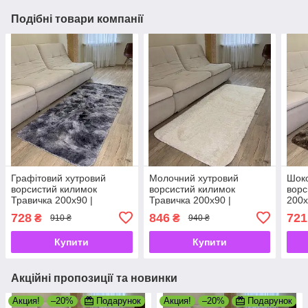
Подібні товари компанії
Графітовий хутровий
Молочний хутровий
Шок
ворсистий килимок
ворсистий килимок
ворс
Травичка 200х90 |
Травичка 200х90 |
200х
Приліжковий килимок з
Приліжковий килимок з
ковр
728
846
721
₴
₴
910 ₴
940 ₴
довгим ворсом
довгим ворсом
Купити
Купити
Акційні пропозиції та новинки
Акция!
–20%
Подарунок
Акция!
–20%
Подарунок