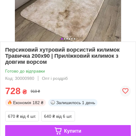
Персиковий хутровий ворсистий килимок
Травичка 200х90 | Приліжковий килимок з
довгим ворсом
Готово до відправки
Код: 30000980
Опт і роздріб
728
₴
910 ₴
Економія
182 ₴
Залишилось
1 день
670 ₴
від 4 шт.
640 ₴
від 6 шт.
Купити