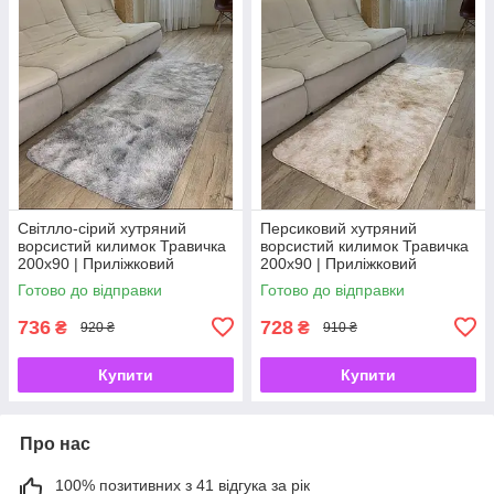
Світлло-сірий хутряний
Персиковий хутряний
ворсистий килимок Травичка
ворсистий килимок Травичка
200х90 | Приліжковий
200х90 | Приліжковий
килимок з довгим ворсом
килимок з довгим ворсом
Готово до відправки
Готово до відправки
736
728
₴
₴
920 ₴
910 ₴
Купити
Купити
Про нас
100% позитивних з 41 відгука за рік