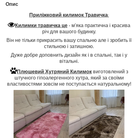
Опис
Приліжковий килимок Травичка
:
Килимки травичка це
- м'яка практична і красива
річ для вашого будинку.
Він не тільки прикрасить вашу спальню але і зробить її
стильною і затишною.
Дуже добре доповнить дизайн як і в спальні, так і у
вітальні.
Плюшевий Хутряний Килимок
виготовлений з
штучного гіпоалергенного хутра, який за своїми
властивостями зовсім не поступається натуральному!